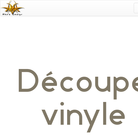
Découp
vinyle