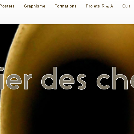
Posters
Graphisme
Formations
Projets R & A
Cuir
er des ch